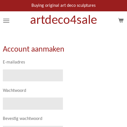
Ga
Buying original art deco sculptures
direct
artdeco
4
sale
naar
de
hoofdinhoud
Account aanmaken
E-mailadres
Wachtwoord
Bevestig wachtwoord